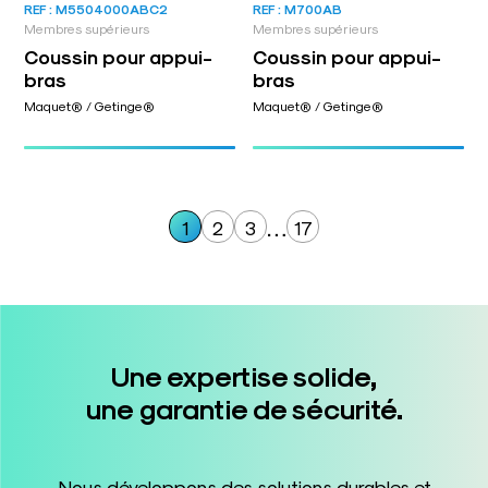
REF : M5504000ABC2
REF : M700AB
Membres supérieurs
Membres supérieurs
Coussin pour appui-
Coussin pour appui-
bras
bras
Maquet® / Getinge®
Maquet® / Getinge®
…
1
2
3
17
Une expertise solide,
une garantie de sécurité.
Nous développons des solutions durables et