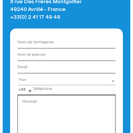
8 rue Des Frères Montgolfier
49240 Avrillé - France
+33(0) 2 41 17 49 49
Pays