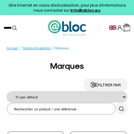
Site Internet en cours d'actualisation, pour plus d'informations
nous contacter sur
info@abloc.eu
/
/
Accueil
Tables d’opération
Marques
Marques
FILTRER PAR