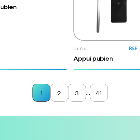
pubien
Latéral
REF 
Appui pubien
1
2
3
41
…