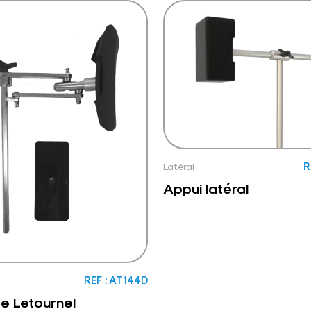
Latéral
R
Appui latéral
REF : AT144D
e Letournel