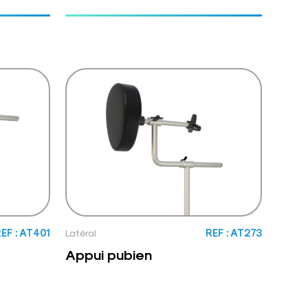
EF : AT401
Latéral
REF : AT273
Appui pubien