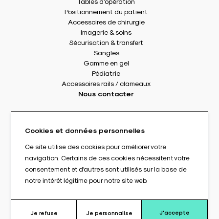
Tables d’opération
Positionnement du patient
Accessoires de chirurgie
Imagerie & soins
Sécurisation & transfert
Sangles
Gamme en gel
Pédiatrie
Accessoires rails / clameaux
Nous contacter
8 rue Des Frères Montgolfier
49240 Avrillé - France
Cookies et données personnelles
Tél. : +33(0) 2 41 17 49 49
Fax : +33(0) 2 72 22 11 43
Ce site utilise des cookies pour améliorer votre
E-mail : info@abloc.eu
navigation. Certains de ces cookies nécessitent votre
consentement et d'autres sont utilisés sur la base de
–
notre intérêt légitime pour notre site web.
Mentions légales
Politique de confidentialité
Conditions générales de vente
J'accepte
Je refuse
Je personnalise