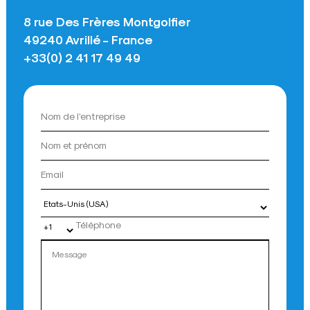
8 rue Des Frères Montgolfier
49240 Avrillé - France
+33(0) 2 41 17 49 49
Pays