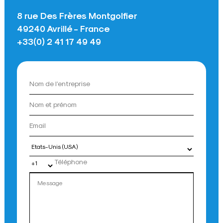
8 rue Des Frères Montgolfier
49240 Avrillé - France
+33(0) 2 41 17 49 49
Pays