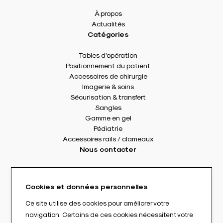
À propos
Actualités
Catégories
Tables d’opération
Positionnement du patient
Accessoires de chirurgie
Imagerie & soins
Sécurisation & transfert
Sangles
Gamme en gel
Pédiatrie
Accessoires rails / clameaux
Nous contacter
8 rue Des Frères Montgolfier
49240 Avrillé - France
Cookies et données personnelles
Tél. : +33(0) 2 41 17 49 49
Fax : +33(0) 2 72 22 11 43
Ce site utilise des cookies pour améliorer votre
E-mail : info@abloc.eu
navigation. Certains de ces cookies nécessitent votre