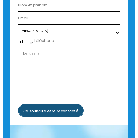
Pays
Je souhaite être recontacté