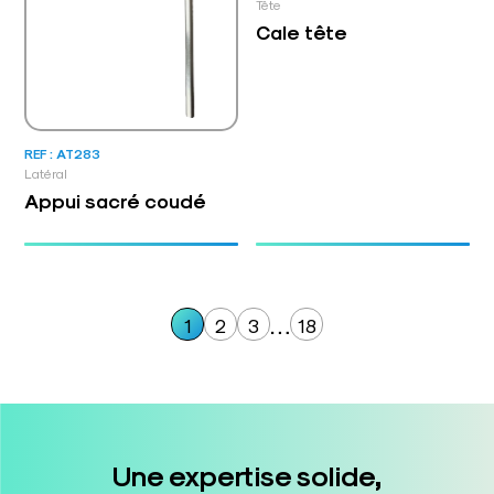
Tête
Cale tête
REF : AT283
Latéral
Appui sacré coudé
…
1
2
3
18
Une expertise solide,