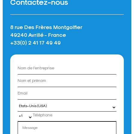
Contactez-nous
8 rue Des Frères Montgolfier
49240 Avrillé - France
+33(0) 2 41 17 49 49
Pays