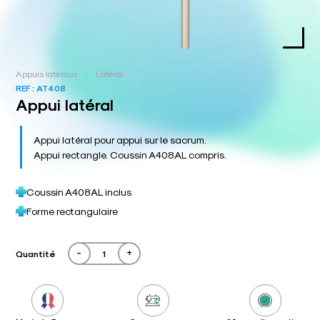
/
Appuis latéraux
Latéral
REF :
AT408
Appui latéral
Appui latéral pour appui sur le sacrum.
Appui rectangle. Coussin A408AL compris.
Coussin A408AL inclus
Forme rectangulaire
-
+
Quantité