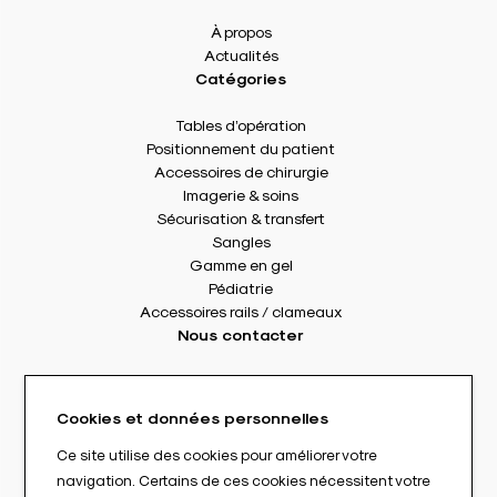
À propos
Actualités
Catégories
Tables d’opération
Positionnement du patient
Accessoires de chirurgie
Imagerie & soins
Sécurisation & transfert
Sangles
Gamme en gel
Pédiatrie
Accessoires rails / clameaux
Nous contacter
8 rue Des Frères Montgolfier
49240 Avrillé - France
Cookies et données personnelles
Tél. : +33(0) 2 41 17 49 49
Fax : +33(0) 2 72 22 11 43
Ce site utilise des cookies pour améliorer votre
E-mail : info@abloc.eu
navigation. Certains de ces cookies nécessitent votre