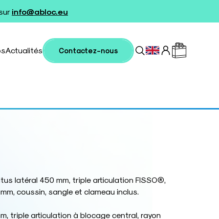
 sur
info@abloc.eu
os
Actualités
Contactez-nous
us latéral 450 mm, triple articulation FISSO®,
mm, coussin, sangle et clameau inclus.
 triple articulation à blocage central, rayon