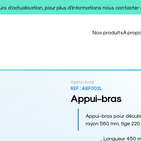
ours d'actualisation, pour plus d'informations nous contacter
Nos produits
À prop
Appui-bras
REF :
ABF002L
Appui-bras
Appui-bras pour décubit
rayon 560 mm, tige 220 
Longueur 450 mm,