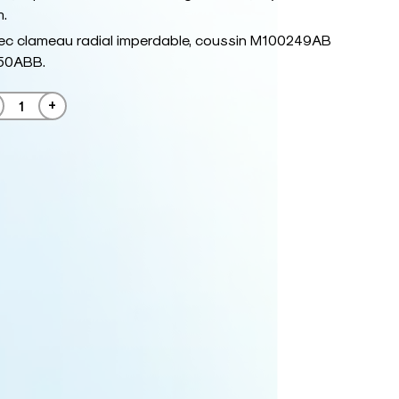
m.
ec clameau radial imperdable, coussin M100249AB
50ABB.
+