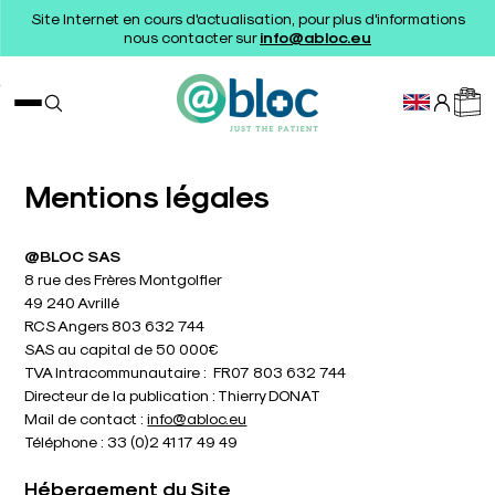
Site Internet en cours d'actualisation, pour plus d'informations
nous contacter sur
info@abloc.eu
Mentions légales
@BLOC SAS
8 rue des Frères Montgolfier
49 240 Avrillé
RCS Angers 803 632 744
SAS au capital de 50 000€
TVA Intracommunautaire : FR07 803 632 744
Directeur de la publication : Thierry DONAT
Mail de contact :
info@abloc.eu
Téléphone : 33 (0)2 41 17 49 49
Hébergement du Site