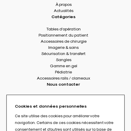
À propos
Actualités
Catégories
Tables d’opération
Positionnement du patient
Accessoires de chirurgie
Imagerie & soins
Sécurisation & transfert
Sangles
Gamme en gel
Pédiatrie
Accessoires rails / clameaux
Nous contacter
8 rue Des Frères Montgolfier
49240 Avrillé - France
Cookies et données personnelles
Tél. : +33(0) 2 41 17 49 49
Fax : +33(0) 2 72 22 11 43
Ce site utilise des cookies pour améliorer votre
E-mail : info@abloc.eu
navigation. Certains de ces cookies nécessitent votre
consentement et d'autres sont utilisés sur la base de