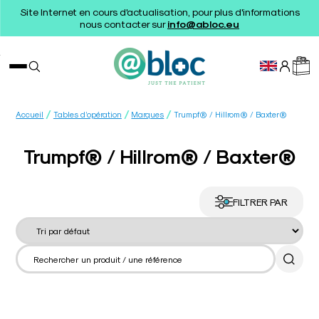
Site Internet en cours d'actualisation, pour plus d'informations
nous contacter sur
info@abloc.eu
/
/
/
Accueil
Tables d’opération
Marques
Trumpf® / Hillrom® / Baxter®
Trumpf® / Hillrom® / Baxter®
FILTRER PAR