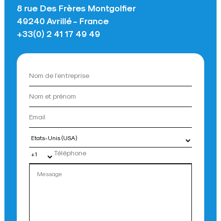
8 rue Des Frères Montgolfier
49240 Avrillé - France
+33(0) 2 41 17 49 49
Pays