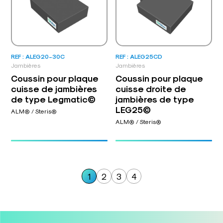
REF : ALEG20-30C
REF : ALEG25CD
Jambières
Jambières
Coussin pour plaque
Coussin pour plaque
cuisse de jambières
cuisse droite de
de type Legmatic©
jambières de type
LEG25©
ALM® / Steris®
ALM® / Steris®
1
2
3
4