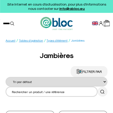
Site Internet en cours d'actualisation, pour plus d'informations
nous contacter sur
info@abloc.eu
/
/
/
Accueil
Tables d’opération
Types d’élément
Jambières
Jambières
FILTRER PAR