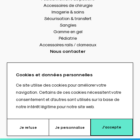
Accessoires de chirurgie
Imagerie & soins
Sécurisation & transfert
Sangles
Gamme en gel
Pédiatrie
Accessoires rails / clameaux
Nous contacter
8 rue Des Frères Montgolfier
49240 Avrillé - France
Cookies et données personnelles
Tél. : +33(0) 2 41 17 49 49
Fax : +33(0) 2 72 22 11 43
Ce site utilise des cookies pour améliorer votre
E-mail : info@abloc.eu
navigation. Certains de ces cookies nécessitent votre
consentement et d'autres sont utilisés sur la base de
–
notre intérêt légitime pour notre site web.
Mentions légales
Politique de confidentialité
Conditions générales de vente
J'accepte
Je refuse
Je personnalise