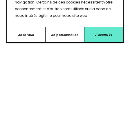
navigation. Certains de ces cookies nécessitent votre
consentement et d'autres sont utilisés sur la base de
notre intérêt légitime pour notre site web.
J'accepte
Je refuse
Je personnalise
Pourquoi choisir ce coussin ?
Le coussin pour plaque cuisse de jambières de type 090214©
est conçu pour équiper la section cuisse des jambières sur les
tables AXIS 400, 500 ou 600©.
Il permet d’assurer un maintien stable et confortable des
cuisses pendant les interventions chirurgicales, contribuant
au positionnement sécurisé du patient.
Destiné à un usage en bloc opératoire, ce coussin est