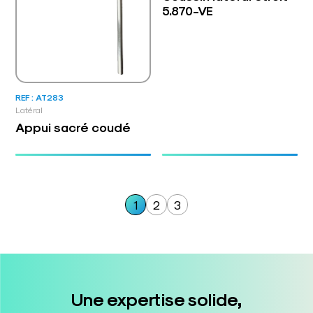
5.870-VE
REF : AT283
Latéral
Appui sacré coudé
1
2
3
Une expertise solide,