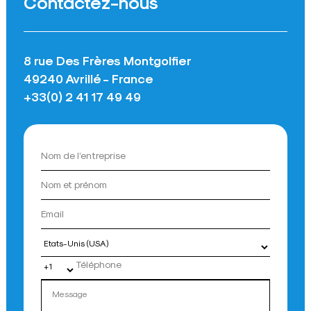
Contactez-nous
8 rue Des Frères Montgolfier
49240 Avrillé - France
+33(0) 2 41 17 49 49
Pays