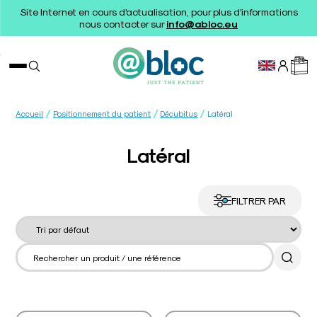
Site Internet en cours d'actualisation, pour plus d'informations
nous contacter sur
info@abloc.eu
/
/
/
Accueil
Positionnement du patient
Décubitus
Latéral
Latéral
FILTRER PAR