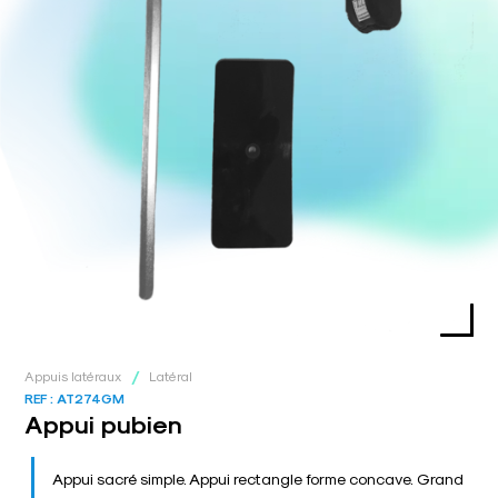
/
Appuis latéraux
Latéral
REF :
AT274GM
Appui pubien
Appui sacré simple. Appui rectangle forme concave. Grand