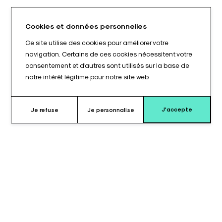
Cookies et données personnelles
Ce site utilise des cookies pour améliorer votre
navigation. Certains de ces cookies nécessitent votre
consentement et d'autres sont utilisés sur la base de
notre intérêt légitime pour notre site web.
J'accepte
Je refuse
Je personnalise
Pourquoi choisir le coussin pour
têtière chariot ophtalmo ?
Le
coussin pour têtière chariot ophtalmo Stryker®
est