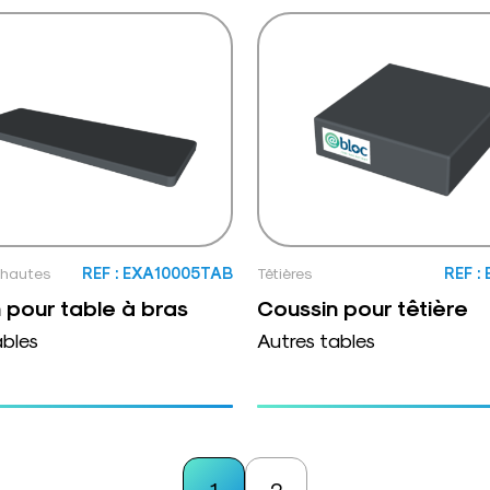
 hautes
REF : EXA10005TAB
Têtières
REF :
 pour table à bras
Coussin pour têtière
ables
Autres tables
1
2