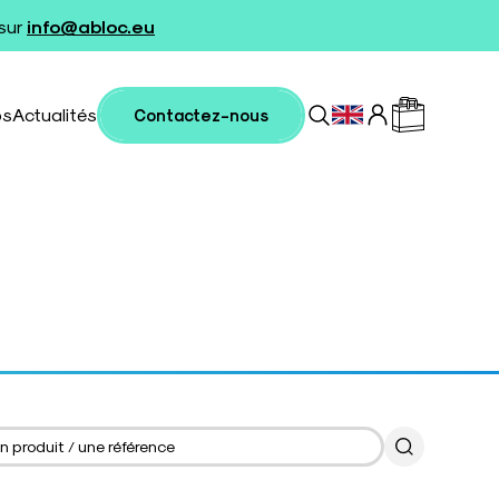
 sur
info@abloc.eu
os
Actualités
Contactez-nous