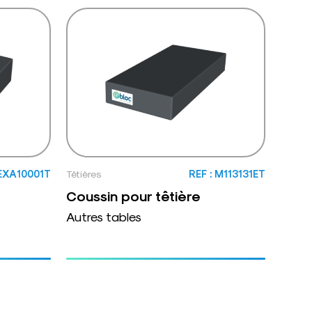
 EXA10001T
Têtières
REF : M113131ET
Coussin pour têtière
Autres tables