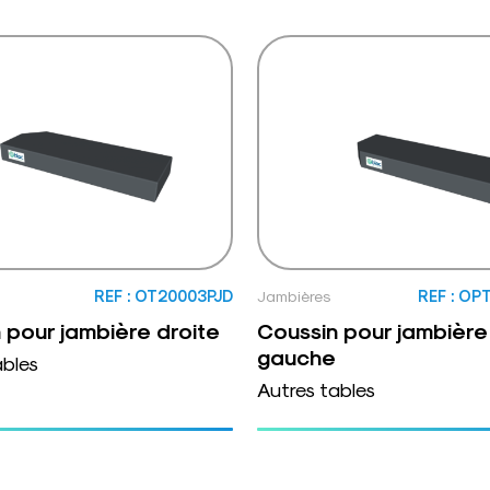
REF : OT20003PJD
Jambières
REF : OP
 pour jambière droite
Coussin pour jambière
gauche
ables
Autres tables