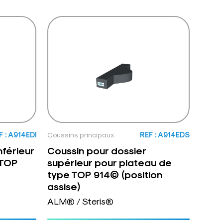
F : A914EDI
Coussins principaux
REF : A914EDS
nférieur
Coussin pour dossier
 TOP
supérieur pour plateau de
type TOP 914© (position
assise)
ALM® / Steris®