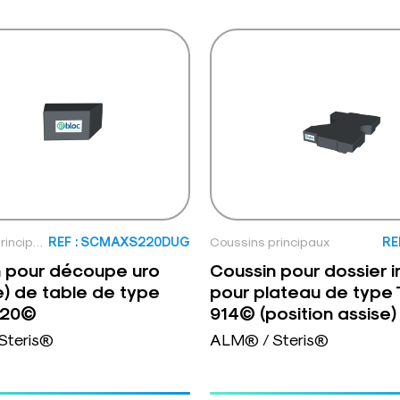
Coussins principaux
REF : SCMAXS220DUG
Coussins principaux
RE
n pour découpe uro
Coussin pour dossier i
) de table de type
pour plateau de type
220©
914© (position assise)
Steris®
ALM® / Steris®