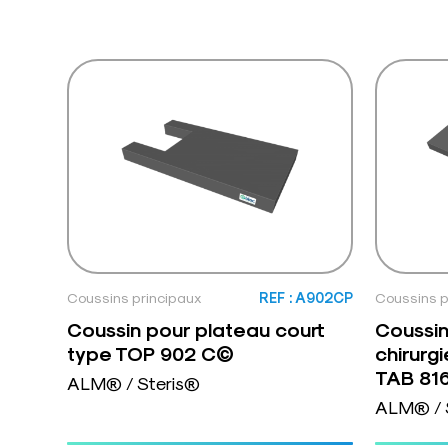
Coussins principaux
REF : A902CP
Coussins p
Coussin pour plateau court
Coussin
type TOP 902 C©
chirurg
TAB 81
ALM® / Steris®
ALM® / 