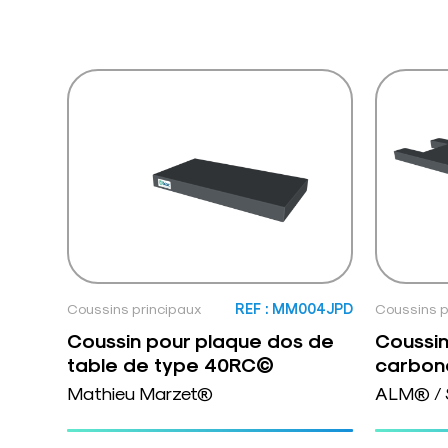
Coussins principaux
REF : MM004JPD
Coussins p
Coussin pour plaque dos de
Coussin
table de type 40RC©
carbon
Mathieu Marzet®
ALM® / 