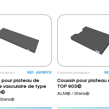
rincipaux
REF : A816PCV
Coussins principaux
RE
 pour plateau de
Coussin pour plateau
ie vasculaire de type
TOP 903©
6©
ALM® / Steris®
Steris®