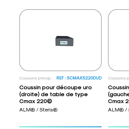
Coussins principaux
REF : SCMAXS220DUD
Coussin pour découpe uro
Coussi
(droite) de table de type
(gauche
Cmax 220©
Cmax 
ALM® / Steris®
ALM® / 