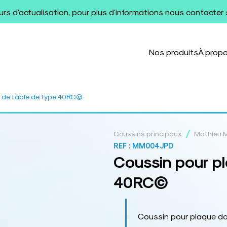
ours d'actualisation, pour plus d'informations nous contacter
Nos produits
À prop
s de table de type 40RC©
/
Coussins principaux
Mathieu 
REF :
MM004JPD
Coussin pour pl
40RC©
Coussin pour plaque d