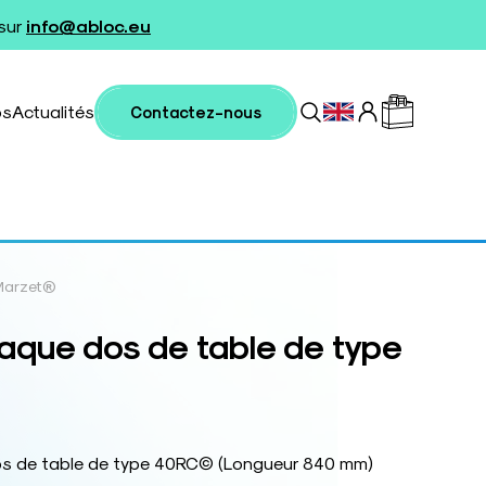
 sur
info@abloc.eu
os
Actualités
Contactez-nous
Marzet®
aque dos de table de type
os de table de type 40RC© (Longueur 840 mm)