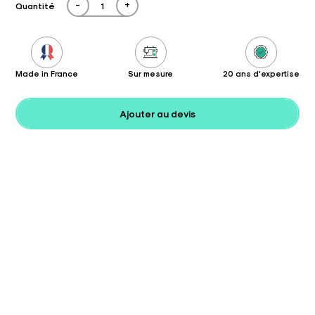
-
+
Quantité
Made in France
Sur mesure
20 ans d'expertise
Ajouter au devis