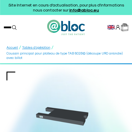
Site Internet en cours d'actualisation, pour plus d'informations
nous contacter sur
info@abloc.eu
/
/
Accueil
Tables d’opération
Coussin principal pour plateau de type TAB 802B© (découpe URO arrondie)
avec billot