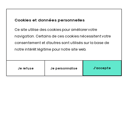
Cookies et données personnelles
Ce site utilise des cookies pour améliorer votre
navigation. Certains de ces cookies nécessitent votre
consentement et d'autres sont utilisés sur la base de
notre intérêt légitime pour notre site web.
J'accepte
Je refuse
Je personnalise
Pourquoi choisir ce coussin ?
Le coussin pour plateau principal EXA10003P est conçu pour
équiper les tables Exaflex 3000©. Il constitue l’élément central