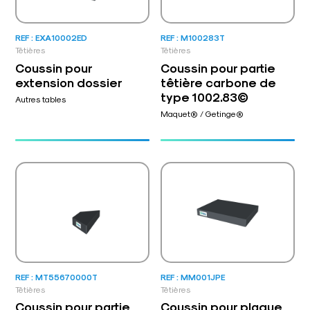
REF : EXA10002ED
REF : M100283T
Têtières
Têtières
Coussin pour
Coussin pour partie
extension dossier
têtière carbone de
type 1002.83©
Autres tables
Maquet® / Getinge®
REF : MT55670000T
REF : MM001JPE
Têtières
Têtières
Coussin pour partie
Coussin pour plaque