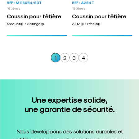
REF : M113064/53T
REF : A254T
Têtières
Têtières
Coussin pour têtière
Coussin pour têtière
Maquet® / Getinge®
ALM® / Steris®
1
2
3
4
Une expertise solide,
une garantie de sécurité.
Nous développons des solutions durables et