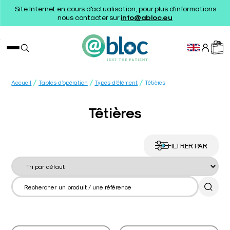
Site Internet en cours d'actualisation, pour plus d'informations
nous contacter sur
info@abloc.eu
/
/
/
Accueil
Tables d’opération
Types d’élément
Têtières
Têtières
FILTRER PAR