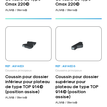
Cmax 220©
Cmax 220©
ALM® / Steris®
ALM® / Steris®
REF : A914EDI
REF : A914EDS
Coussins principaux
Coussins principaux
Coussin pour dossier
Coussin pour dossier
inférieur pour plateau
supérieur pour
de type TOP 914©
plateau de type TOP
(position assise)
914© (position
assise)
ALM® / Steris®
ALM® / Steris®