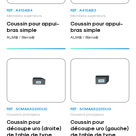
REF : A410AB4
REF : A410AB3
Membres supérieurs
Membres supérieurs
Coussin pour appui-
Coussin pour appui-
bras simple
bras simple
ALM® / Steris®
ALM® / Steris®
REF : SCMAXS220DUD
REF : SCMAXS220DUG
Coussins principaux
Coussins principaux
Coussin pour
Coussin pour
découpe uro (droite)
découpe uro (gauche)
de table de type
de table de type