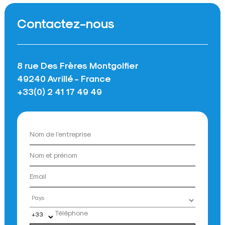
Contactez-nous
8 rue Des Frères Montgolfier
49240 Avrillé - France
+33(0) 2 41 17 49 49
Pays