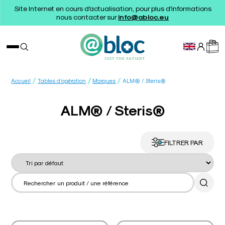
Site Internet en cours d'actualisation, pour plus d'informations
nous contacter sur
info@abloc.eu
/
/
/
Accueil
Tables d’opération
Marques
ALM® / Steris®
ALM® / Steris®
FILTRER PAR