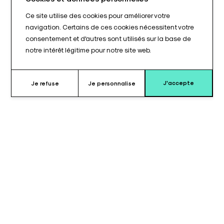
Ce site utilise des cookies pour améliorer votre
navigation. Certains de ces cookies nécessitent votre
consentement et d'autres sont utilisés sur la base de
notre intérêt légitime pour notre site web.
J'accepte
Je refuse
Je personnalise
Pourquoi choisir le coussin pour
appui-bras ?
Le coussin pour appui-bras de type TAB 071©, ancienne
génération, est conçu pour faciliter le positionnement du bras
grâce à sa forme gouttière. Cette conception permet de guider
naturellement le membre supérieur et de contribuer à un