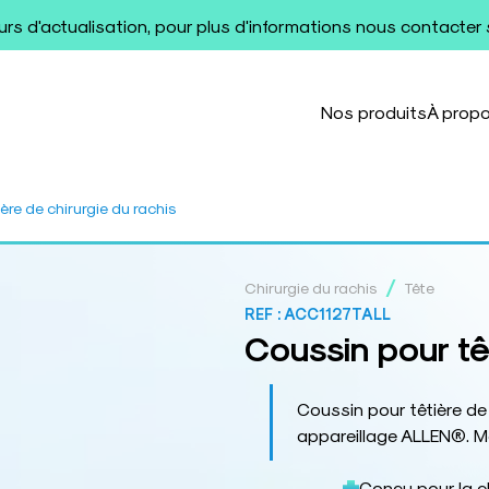
ours d'actualisation, pour plus d'informations nous contacter
Nos produits
À prop
ère de chirurgie du rachis
/
Chirurgie du rachis
Tête
REF :
ACC1127TALL
Coussin pour têt
Coussin pour têtière de 
appareillage ALLEN®. 
Conçu pour la ch