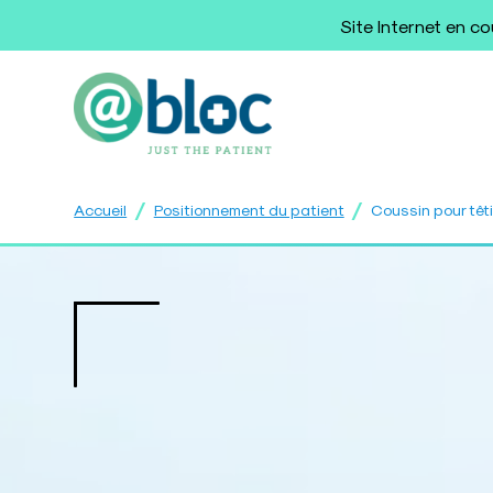
Site Internet en c
/
/
Accueil
Positionnement du patient
Coussin pour têti