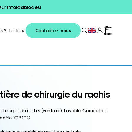
 sur
info@abloc.eu
os
Actualités
Contactez-nous
ière de chirurgie du rachis
chirurgie du rachis (ventrale). Lavable. Compatible
Modèle 70310©
irurgie du rachis en position ventrale