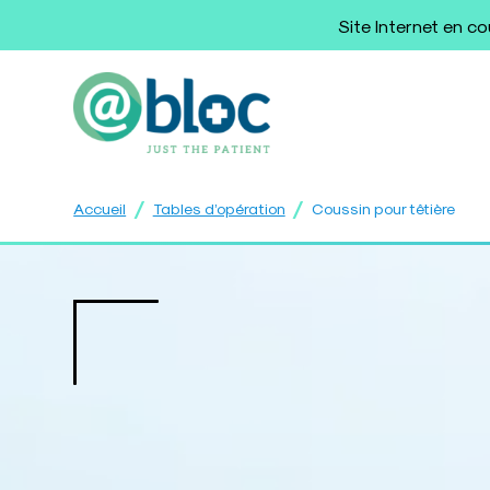
Site Internet en c
/
/
Accueil
Tables d’opération
Coussin pour têtière