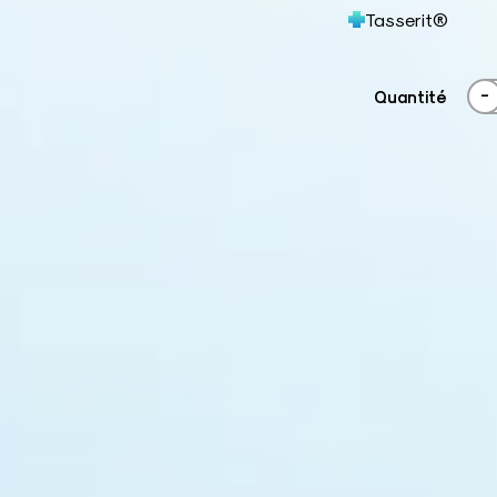
Tasserit®
-
Quantité