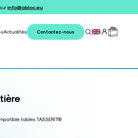
 sur
info@abloc.eu
os
Actualités
Contactez-nous
tière
ompatible tables TASSERIT®