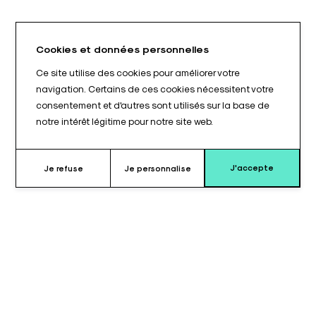
Cookies et données personnelles
Ce site utilise des cookies pour améliorer votre
navigation. Certains de ces cookies nécessitent votre
consentement et d'autres sont utilisés sur la base de
notre intérêt légitime pour notre site web.
J'accepte
Je refuse
Je personnalise
Pourquoi choisir ce coussin ?
Le coussin pour table à bras EXA10005TAB est conçu pour
équiper les tables Exaflex 3000©. Il permet d’assurer une