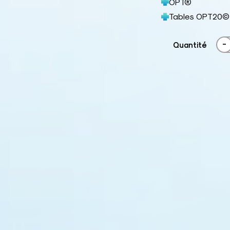
OPT®
Tables OPT20©
-
Quantité