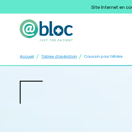
Site Internet en c
/
/
Accueil
Tables d’opération
Coussin pour têtière