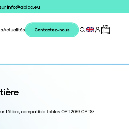
 sur
info@abloc.eu
os
Actualités
Contactez-nous
tière
r têtière, compatible tables OPT20© OPT®