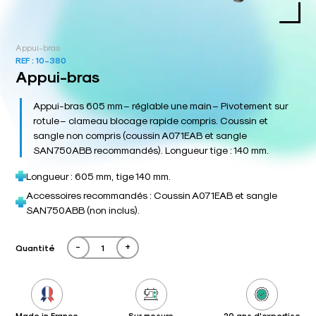
Appui-bras
REF :
10-380
Appui-bras
Appui-bras 605 mm – réglable une main – Pivotement sur
rotule – clameau blocage rapide compris. Coussin et
sangle non compris (coussin A071EAB et sangle
SAN750ABB recommandés). Longueur tige : 140 mm.
Longueur : 605 mm, tige 140 mm.
Accessoires recommandés : Coussin A071EAB et sangle
SAN750ABB (non inclus).
-
+
Quantité
Made in France
Sur mesure
20 ans d'expertise