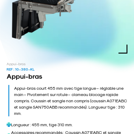
Appui-bras
REF :
10-380-KL
Appui-bras
Appui-bras court 455 mm avec tige longue – réglable une
main – Pivotement sur rotule – clameau blocage rapide
compris. Coussin et sangle non compris (coussin A071EABC
et sangle SAN750ABB recommandés). Longueur tige : 310
mm.
Longueur : 455 mm, tige 310 mm.
Accessoires recommandés : Coussin A071EABC et sangle