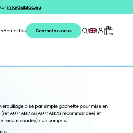
 sur
info@abloc.eu
os
Actualités
Contactez-nous
érouillage aisé par simple gachette pour mise en
ssin (réf A071AB2 ou A071AB2S recommandée) et
S recommandée) non compris.
 mm.