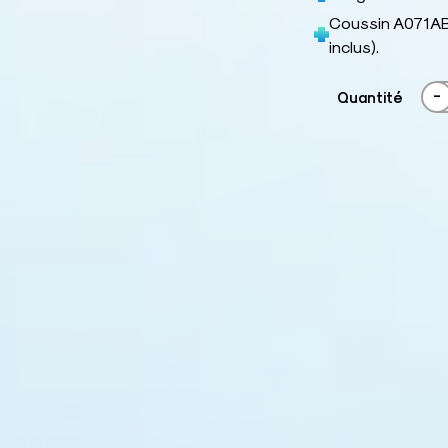
Coussin A071A
inclus).
-
Quantité