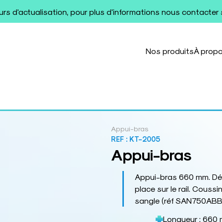
ours d'actualisation, pour plus d'informations nous contacter
Nos produits
À prop
Appui-bras
REF :
KT-2005
Appui-bras
Appui-bras 660 mm. Dév
place sur le rail. Cou
sangle (réf SAN750ABB
Longueur : 660