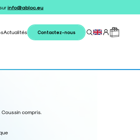
 sur
info@abloc.eu
os
Actualités
Contactez-nous
. Coussin compris.
ique