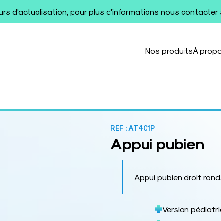
ours d'actualisation, pour plus d'informations nous contacter
Nos produits
À prop
REF :
AT401P
Appui pubien
Appui pubien droit rond
Version pédiatr