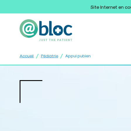
Site Internet en c
/
/
Accueil
Pédiatrie
Appui pubien