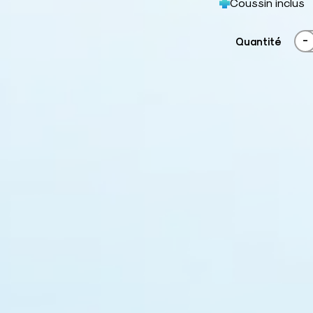
Coussin inclus
-
Quantité