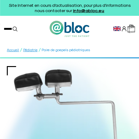
Site Internet en cours d'actualisation, pour plus d'informations
nous contacter sur
info@abloc.eu
/
/
Accueil
Pédiatrie
Paire de goepels pédiatriques