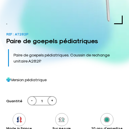
REF :
AT282P
Paire de goepels pédiatriques
Paire de goepels pédiatriques. Coussin de rechange
unitaire A282P.
Version pédiatrique
-
+
Quantité
Made in France
Sur mesure
20 ans d'expertise