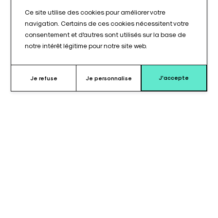
Ce site utilise des cookies pour améliorer votre
navigation. Certains de ces cookies nécessitent votre
consentement et d'autres sont utilisés sur la base de
notre intérêt légitime pour notre site web.
J'accepte
Je refuse
Je personnalise
Pourquoi choisir cet appui ?
La
paire de goepels pédiatriques
est spécialement
conçue pour assurer un
positionnement sécurisé et
stable des patients enfants
lors des interventions
chirurgicales ou des examens nécessitant un maintien précis.
Adaptée à la morphologie pédiatrique, cette paire de goepels