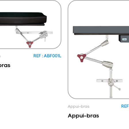
s
REF : ABF001L
bras
Appui-bras
REF
Appui-bras