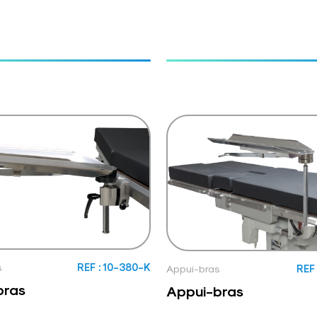
s
REF : 10-380-K
Appui-bras
REF 
bras
Appui-bras