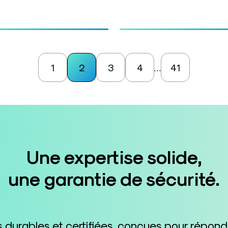
1
2
3
4
41
…
Une expertise solide,
une garantie de sécurité.
durables et certifiées, conçues pour répon