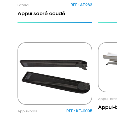
Latéral
REF : AT283
Appui sacré coudé
Appui-bra
Appui-
Appui-bras
REF : KT-2005