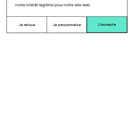
notre intérêt légitime pour notre site web.
J'accepte
Je refuse
Je personnalise
Pourquoi choisir le coussin pour
appui-bras ?
Le coussin pour appui-bras de type T550.4000©, fabriqué en
carbone, offre un soutien à la fois robuste et léger. Avec une
épaisseur de 100 mm, il assure un maintien optimal du bras tout
en procurant un confort maximal.
La mousse de haute qualité intégrée répartit les pressions de
manière homogène, réduisant les points de pression et
améliorant l’expérience du patient. La conception ergonomique
de ce coussin permet un positionnement précis et stable du