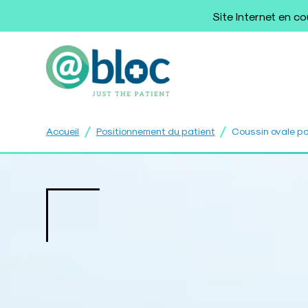
Site Internet en c
/
/
Accueil
Positionnement du patient
Coussin ovale po