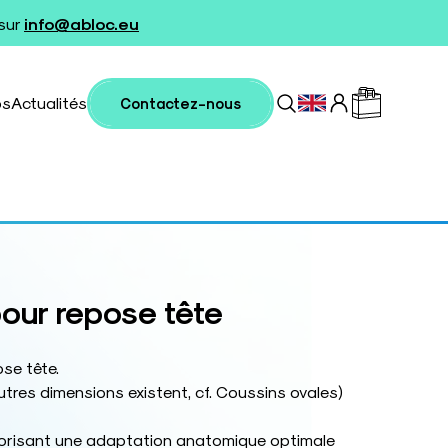
 sur
info@abloc.eu
os
Actualités
Contactez-nous
our repose tête
se tête.
tres dimensions existent, cf. Coussins ovales)
vorisant une adaptation anatomique optimale