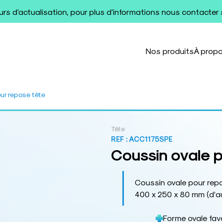
ours d'actualisation, pour plus d'informations nous contacter
Nos produits
À prop
ur repose tête
Tête
REF :
ACC1175SPE
Coussin ovale p
Coussin ovale pour repo
400 x 250 x 80 mm (d’au
Forme ovale fa