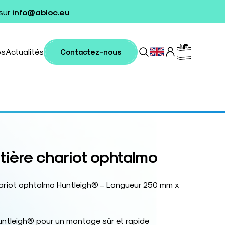
 sur
info@abloc.eu
os
Actualités
Contactez-nous
tière chariot ophtalmo
hariot ophtalmo Huntleigh® – Longueur 250 mm x
untleigh® pour un montage sûr et rapide