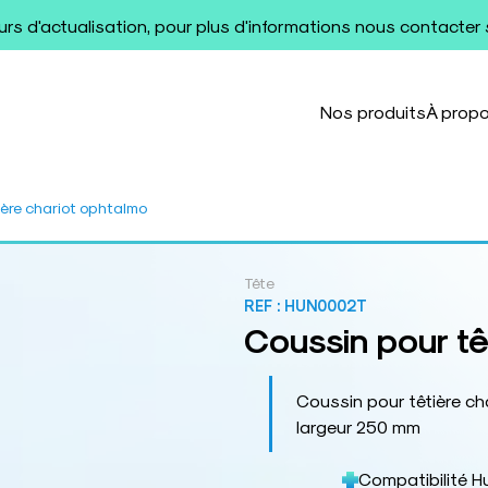
ours d'actualisation, pour plus d'informations nous contacter
Nos produits
À prop
ière chariot ophtalmo
Tête
REF :
HUN0002T
Coussin pour tê
Coussin pour têtière c
largeur 250 mm
Compatibilité H