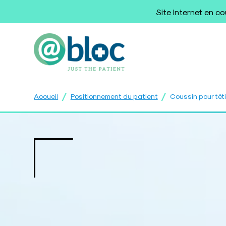
Site Internet en c
/
/
Accueil
Positionnement du patient
Coussin pour têt