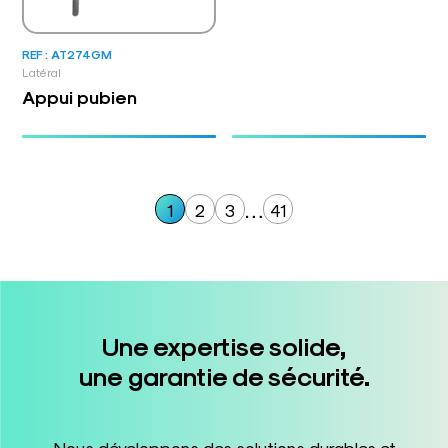
REF : AT274GM
Latéral
Appui pubien
…
1
2
3
41
Une expertise solide,
une garantie de sécurité.
Nous développons des solutions durables et