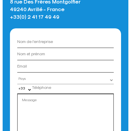
8 rue Des Frères Montgolfier
49240 Avrillé - France
+33(0) 2 41 17 49 49
Pays