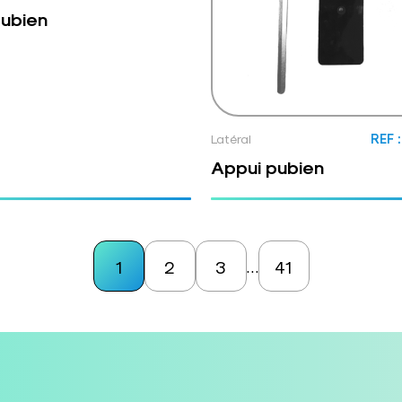
pubien
Latéral
REF 
Appui pubien
1
2
3
41
…