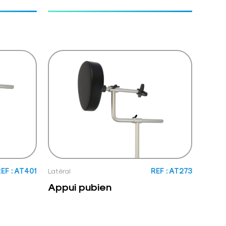
EF : AT401
Latéral
REF : AT273
Appui pubien