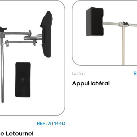
Latéral
R
Appui latéral
REF : AT144D
e Letournel