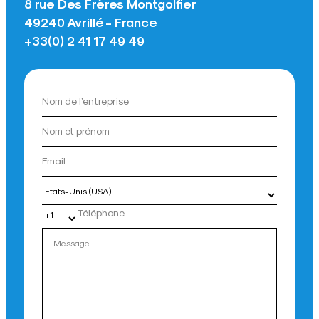
8 rue Des Frères Montgolfier
49240 Avrillé - France
+33(0) 2 41 17 49 49
Pays