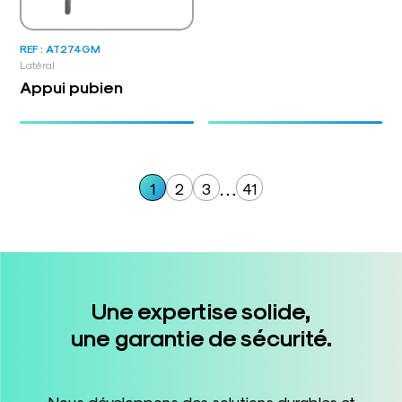
REF : AT274GM
Latéral
Appui pubien
…
1
2
3
41
Une expertise solide,
une garantie de sécurité.
Nous développons des solutions durables et