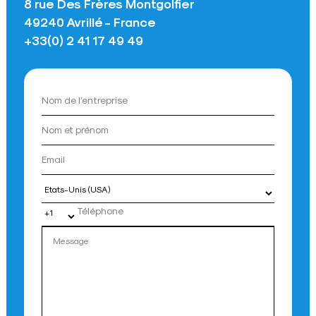
8 rue Des Frères Montgolfier
49240 Avrillé - France
+33(0) 2 41 17 49 49
Pays