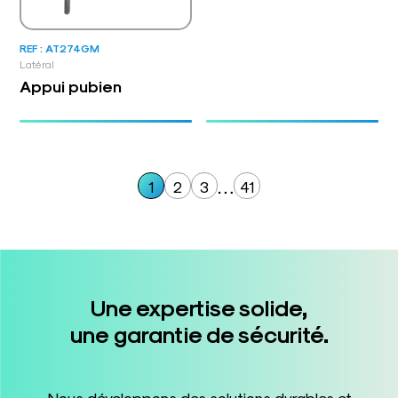
REF : AT274GM
Latéral
Appui pubien
…
1
2
3
41
Une expertise solide,
une garantie de sécurité.
Nous développons des solutions durables et