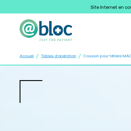
Site Internet en c
/
/
Accueil
Tables d’opération
Coussin pour têtière M