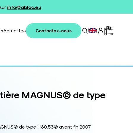
 sur
info@abloc.eu
os
Actualités
Contactez-nous
têtière MAGNUS© de type
MAGNUS© de type 1180.53© avant fin 2007