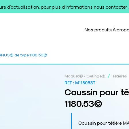
ours d'actualisation, pour plus d'informations nous contacter
Nos produits
À prop
AGNUS© de type 1180.53©
/
Maquet® / Getinge®
Têtières
REF :
M118053T
Coussin pour 
1180.53©
Coussin pour têtière 