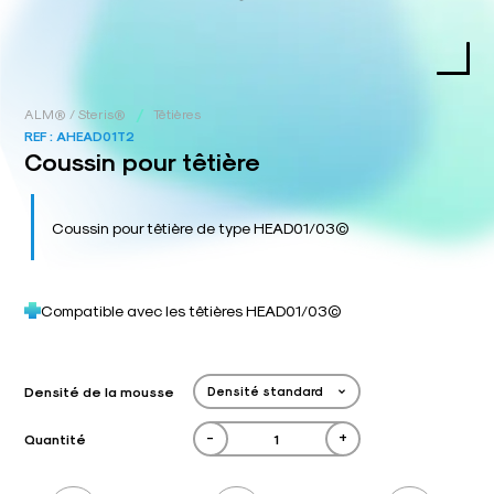
/
ALM® / Steris®
Têtières
REF :
AHEAD01T2
Coussin pour têtière
Coussin pour têtière de type HEAD01/03©
Compatible avec les têtières HEAD01/03©
Densité de la mousse
-
+
Quantité