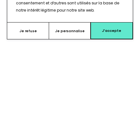
consentement et d'autres sont utilisés sur la base de
notre intérêt légitime pour notre site web.
J'accepte
Je refuse
Je personnalise
Pourquoi choisir ce coussin ?
Le coussin pour têtière de table de type TAB 40RC©,
compatible avec les tables Mathieu-Marzet®, est conçu pour
équiper la section tête de ce modèle de table d’opération.
Il assure la continuité du plan de couchage au niveau de la
têtière et contribue au maintien et au positionnement du
patient pendant les interventions chirurgicales.
Destiné à un usage en bloc opératoire, ce coussin est adapté
aux contraintes de l’environnement hospitalier. Sa surface est