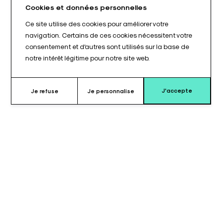
Cookies et données personnelles
Ce site utilise des cookies pour améliorer votre
navigation. Certains de ces cookies nécessitent votre
consentement et d'autres sont utilisés sur la base de
notre intérêt légitime pour notre site web.
J'accepte
Je refuse
Je personnalise
Pourquoi choisir ce coussin ?
Le coussin pour extension urologique EXT 02© est conçu pour
être utilisé comme extension sur les tables compatibles ALM®.
Il fournit un support supplémentaire sur la section urologique de
la table.