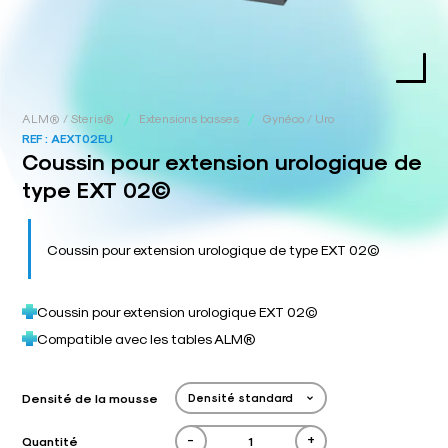
/
/
ALM® / Steris®
Extensions basses
Gynéco / Uro
REF :
AEXT02EU
Coussin pour extension urologique de
type EXT 02©
Coussin pour extension urologique de type EXT 02©
Coussin pour extension urologique EXT 02©
Compatible avec les tables ALM®
Densité de la mousse
-
+
Quantité