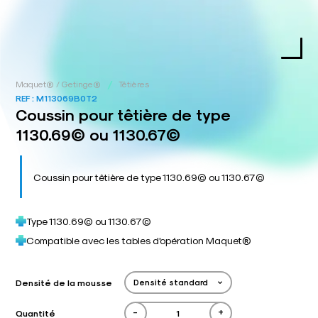
/
Maquet® / Getinge®
Têtières
REF :
M113069B0T2
Coussin pour têtière de type
1130.69© ou 1130.67©
Coussin pour têtière de type 1130.69© ou 1130.67©
Type 1130.69© ou 1130.67©
Compatible avec les tables d'opération Maquet®
Densité de la mousse
-
+
Quantité