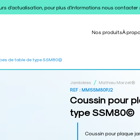
ours d'actualisation, pour plus d'informations nous contacter
Nos produits
À prop
mbes de table de type SSM80©
/
Jambières
Mathieu Marzet®
REF :
MMSSM80PJ2
Coussin pour p
type SSM80©
Coussin pour plaque j