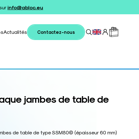
 sur
info@abloc.eu
os
Actualités
Contactez-nous
laque jambes de table de
ambes de table de type SSM80© (épaisseur 60 mm)