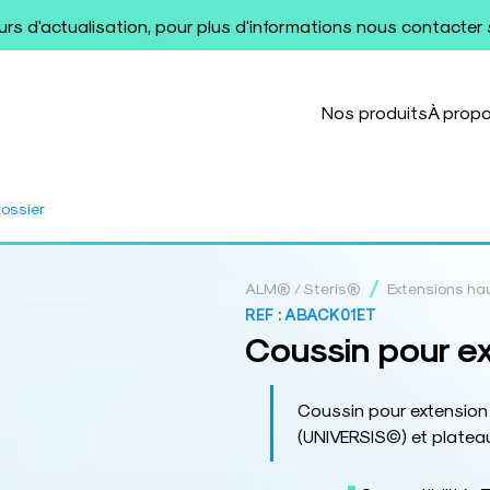
ours d'actualisation, pour plus d'informations nous contacter
Nos produits
À prop
dossier
/
ALM® / Steris®
Extensions ha
REF :
ABACK01ET
Coussin pour ex
Coussin pour extension
(UNIVERSIS©) et plate