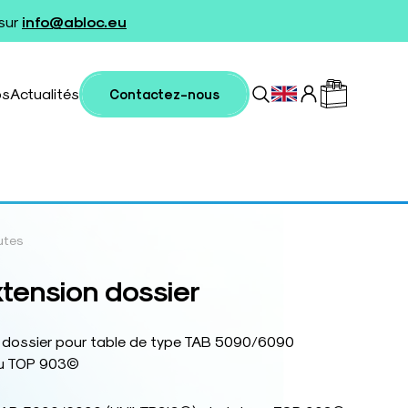
 sur
info@abloc.eu
os
Actualités
Contactez-nous
utes
tension dossier
 dossier pour table de type TAB 5090/6090
au TOP 903©