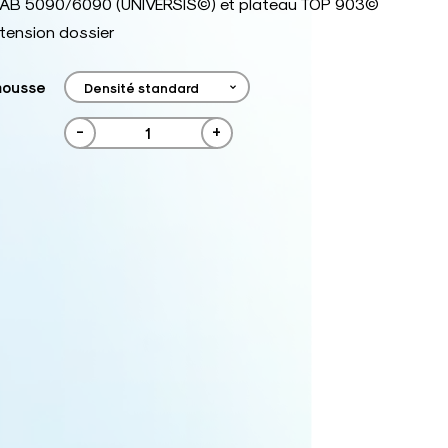
: TAB 5090/6090 (UNIVERSIS©) et plateau TOP 903©
tension dossier
mousse
-
+