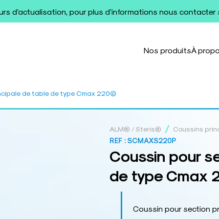
ours d'actualisation, pour plus d'informations nous contacter
Nos produits
À prop
incipale de table de type Cmax 220©
/
ALM® / Steris®
Coussins prin
REF :
SCMAXS220P
Coussin pour se
de type Cmax 
Coussin pour section p