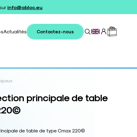
 sur
info@abloc.eu
os
Actualités
Contactez-nous
cipaux
ction principale de table
220©
rincipale de table de type Cmax 220©