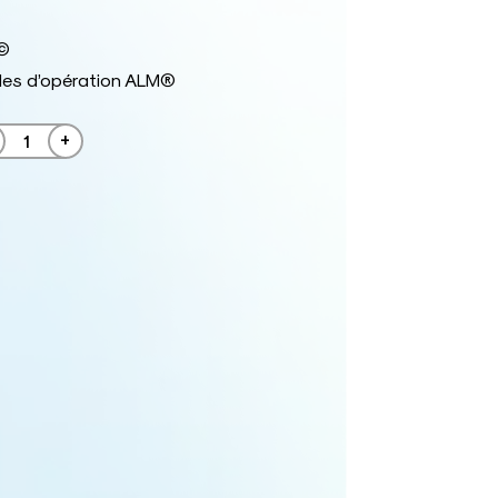
©
les d’opération ALM®
+