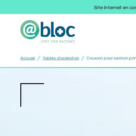
Site Internet en c
/
/
Accueil
Tables d’opération
Coussin pour section pr